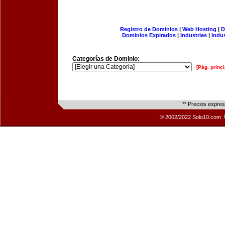
Registro de Dominios
|
Web Hosting
|
D
Dominios Expirados
|
Industrias
|
Indu
Categorías de Dominio:
[Pág. princi
** Precios expre
© 2002/2022 Solo10.com