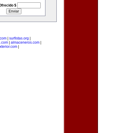
Ofrecido $
.com
|
surfistas.org
|
s.com
|
almaceneros.com
|
terior.com
|