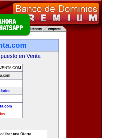
nta.com
 puesto en Venta
VENTA.COM
ta.com
edades
ta.com
tas
ealizar una Oferta