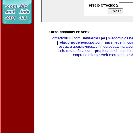
Precio Ofrecido $
Otros dominios en venta:
ContactosB2B.com
|
Inmuebles.pe
|
misdominios.ne
|
relacionesdenegocios.com
|
missmedellin.co
estrategiaparapymes.com
|
guiaguatemala.c
turismosudafrica.com
|
propiedadesfrentealma
emprendimientosweb.com
|
enlaces