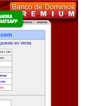
.com
 puesto en Venta
2B.COM
com
ferta!
.com
tas