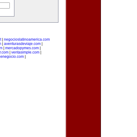
t
|
negocioslatinoamerica.com
m
|
aventurasdeviaje.com
|
om
|
mercadopymes.com
|
r.com
|
ventasimple.com
|
denegocio.com
|