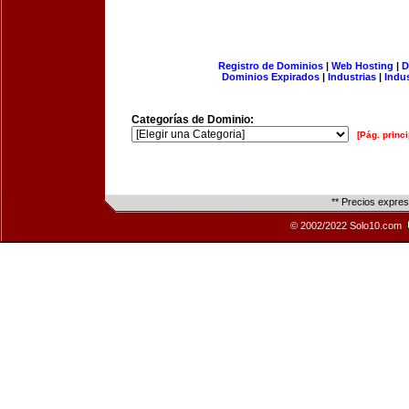
Registro de Dominios
|
Web Hosting
|
D
Dominios Expirados
|
Industrias
|
Indu
Categorías de Dominio:
[Pág. princi
** Precios expre
© 2002/2022 Solo10.com