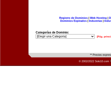
Registro de Dominios
|
Web Hosting
|
D
Dominios Expirados
|
Industrias
|
Indu
Categorías de Dominio:
[Pág. princi
** Precios expre
© 2002/2022 Solo10.com