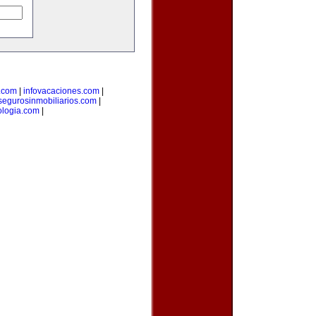
.com
|
infovacaciones.com
|
segurosinmobiliarios.com
|
ologia.com
|