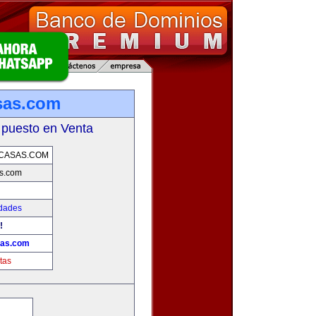
sas.com
 puesto en Venta
CASAS.COM
s.com
edades
!
sas.com
tas