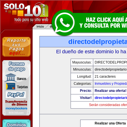
directodelpropiet
El dueño de este dominio lo ha
Mayusculas:
DIRECTODELPROPI
Minusculas:
directodelpropietari
Longitud:
21 caracteres
Categorias:
Inmuebles y Propie
Precio:
Realizar una oferta!
Visitar!
directodelpropietar
Serán consideradas ofer
Realizar una Oferta