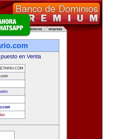
ario.com
 puesto en Venta
ETARIO.COM
o.com
dades
io.com
tas