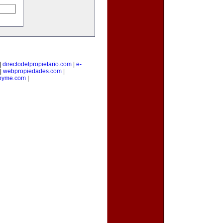
|
directodelpropietario.com
|
e-
|
webpropiedades.com
|
pyme.com
|