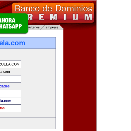
ela.com
ZUELA.COM
la.com
edades
la.com
tas