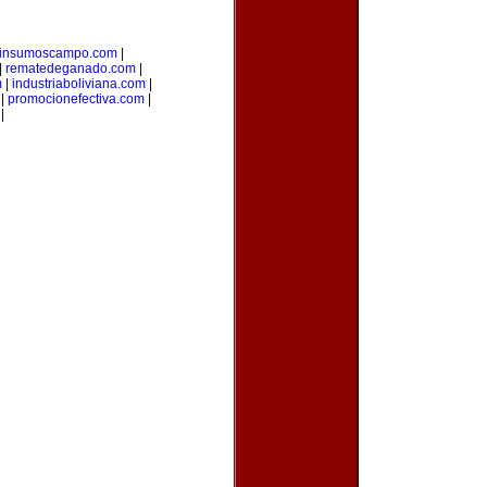
insumoscampo.com
|
|
rematedeganado.com
|
m
|
industriaboliviana.com
|
|
promocionefectiva.com
|
|