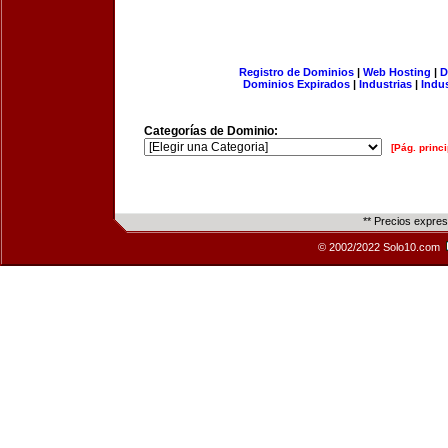
Registro de Dominios
|
Web Hosting
|
D
Dominios Expirados
|
Industrias
|
Indu
Categorías de Dominio:
[Pág. princi
** Precios expre
© 2002/2022 Solo10.com