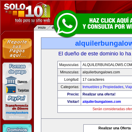
alquilerbungalo
El dueño de este dominio lo ha
Mayusculas:
ALQUILERBUNGALOWS.CO
Minusculas:
alquilerbungalows.com
Longitud:
17 caracteres
Categorias:
Inmuebles y Propiedades
,
Via
Precio:
Realizar una oferta!
Visitar!
alquilerbungalows.com
Serán consideradas ofer
Realizar una Oferta