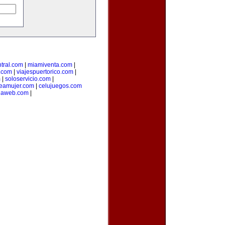
tral.com
|
miamiventa.com
|
.com
|
viajespuertorico.com
|
m
|
soloservicio.com
|
neamujer.com
|
celujuegos.com
rlaweb.com
|