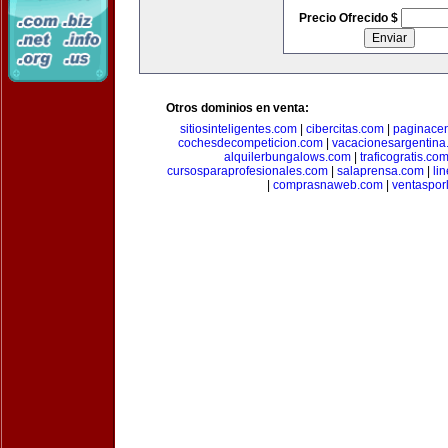
Precio Ofrecido $
Otros dominios en venta:
sitiosinteligentes.com
|
cibercitas.com
|
paginacen
cochesdecompeticion.com
|
vacacionesargentina
alquilerbungalows.com
|
traficogratis.co
cursosparaprofesionales.com
|
salaprensa.com
|
li
|
comprasnaweb.com
|
ventaspo