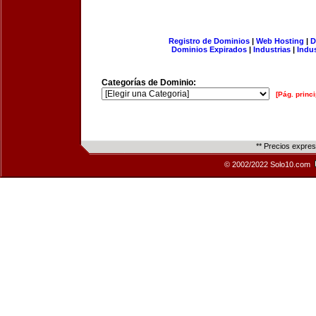
Registro de Dominios
|
Web Hosting
|
D
Dominios Expirados
|
Industrias
|
Indu
Categorías de Dominio:
[Pág. princi
** Precios expre
© 2002/2022 Solo10.com