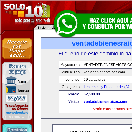
ventadebienesrai
El dueño de este dominio lo ha
Mayusculas:
VENTADEBIENESRAICES.C
Minusculas:
ventadebienesraices.com
Longitud:
19 caracteres
Categorias:
Inmuebles y Propiedades
,
Ven
Precio:
$2,500.00
Visitar!
ventadebienesraices.com
Serán consideradas ofer
R