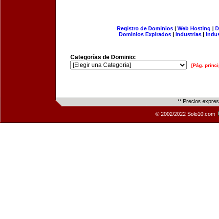
Registro de Dominios
|
Web Hosting
|
D
Dominios Expirados
|
Industrias
|
Indu
Categorías de Dominio:
[Pág. princi
** Precios expre
© 2002/2022 Solo10.com