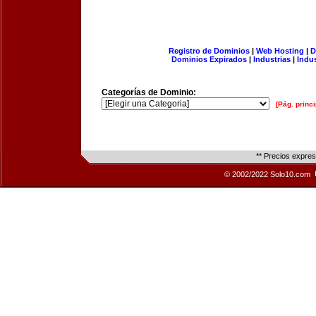
Registro de Dominios
|
Web Hosting
|
D
Dominios Expirados
|
Industrias
|
Indu
Categorías de Dominio:
[Pág. princi
** Precios expre
© 2002/2022 Solo10.com